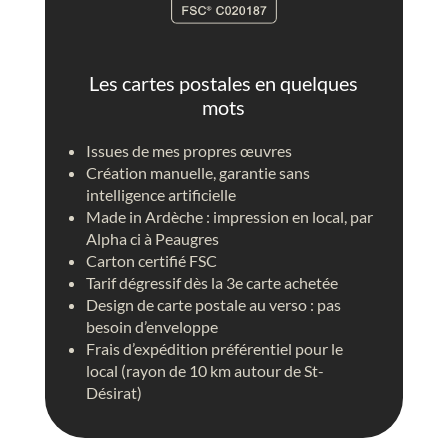
t
n
r
t
i
g
q
o
Les cartes postales en quelques
u
l
mots
e
f
i
Issues de mes propres œuvres
è
Création manuelle, garantie sans
r
intelligence artificielle
e
Made in Ardèche : impression en local, par
c
Alpha ci à Peaugres
i
Carton certifié FSC
e
Tarif dégressif dès la 3e carte achetée
l
Design de carte postale au verso : pas
b
besoin d’enveloppe
l
Frais d’expédition préférentiel pour le
e
local (rayon de 10 km autour de St-
u
Désirat)
,
p
e