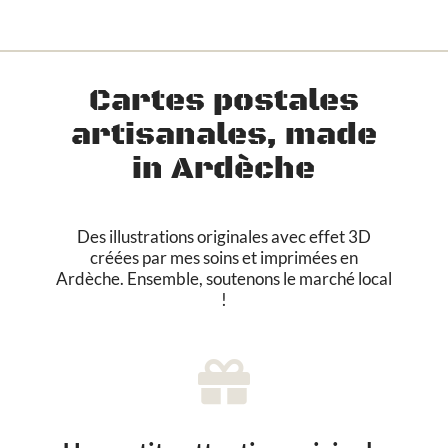
i
n
t
u
Cartes postales
r
e
artisanales, made
g
é
in Ardèche
o
m
é
Des illustrations originales avec effet 3D
t
créées par mes soins et imprimées en
r
Ardèche. Ensemble, soutenons le marché local
i
!
q
u
e
