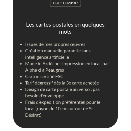
t
n
r
t
i
g
q
o
Les cartes postales en quelques
u
l
mots
e
f
i
Issues de mes propres œuvres
è
Création manuelle, garantie sans
r
intelligence artificielle
e
Made in Ardèche : impression en local, par
c
Alpha ci à Peaugres
i
Carton certifié FSC
e
Tarif dégressif dès la 3e carte achetée
l
Design de carte postale au verso : pas
b
besoin d’enveloppe
l
Frais d’expédition préférentiel pour le
e
local (rayon de 10 km autour de St-
u
Désirat)
,
p
e