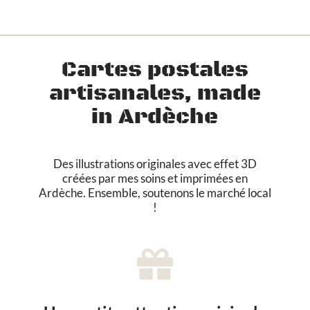
i
n
t
u
Cartes postales
r
e
artisanales, made
g
é
in Ardèche
o
m
é
Des illustrations originales avec effet 3D
t
créées par mes soins et imprimées en
r
Ardèche. Ensemble, soutenons le marché local
i
!
q
u
e
