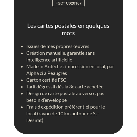
t
n
r
t
i
g
q
o
Les cartes postales en quelques
u
l
mots
e
f
i
Issues de mes propres œuvres
è
Création manuelle, garantie sans
r
intelligence artificielle
e
Made in Ardèche : impression en local, par
c
Alpha ci à Peaugres
i
Carton certifié FSC
e
Tarif dégressif dès la 3e carte achetée
l
Design de carte postale au verso : pas
b
besoin d’enveloppe
l
Frais d’expédition préférentiel pour le
e
local (rayon de 10 km autour de St-
u
Désirat)
,
p
e