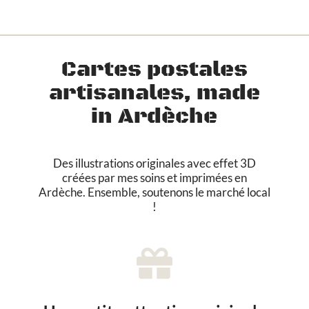
i
n
t
u
Cartes postales
r
e
artisanales, made
g
é
in Ardèche
o
m
é
Des illustrations originales avec effet 3D
t
créées par mes soins et imprimées en
r
Ardèche. Ensemble, soutenons le marché local
i
!
q
u
e
