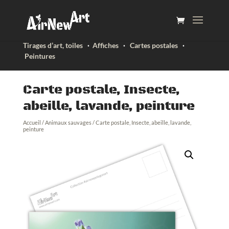
Tirages d’art, toiles
·
Affiches
·
Cartes postales
·
Peintures
Carte postale, Insecte,
abeille, lavande, peinture
Accueil
/
Animaux sauvages
/ Carte postale, Insecte, abeille, lavande,
peinture