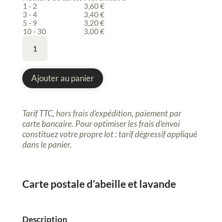
1 - 2
3,60
€
3 - 4
3,40
€
5 - 9
3,20
€
10 - 30
3,00
€
quantité
de
Carte
postale,
Ajouter au panier
Insecte,
abeille,
lavande,
Tarif TTC, hors frais d’expédition, p
aiement par
peinture
carte bancaire.
Pour optimiser les frais d’envoi
constituez votre propre lot : tarif dégressif appliqué
dans le panier
.
Carte postale d’abeille et lavande
Description