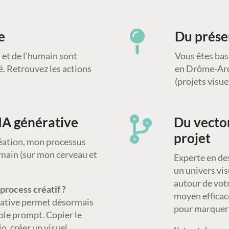
e
Du prése

 et de l’humain sont
Vous êtes bas
é. Retrouvez les actions
en Drôme-Ardè
(projets visue
IA générative
Du vecto

projet
création, mon processus
umain (sur mon cerveau et
Experte en des
un univers vis
autour de vot
process créatif ?
moyen effica
nérative permet désormais
pour marquer l
ple prompt. Copier le
io, créer un visuel