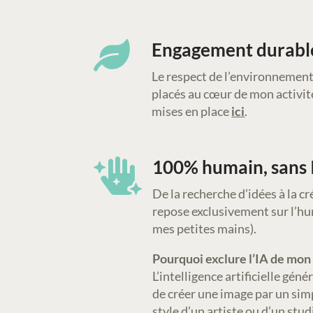
Engagement durabl

Le respect de l’environnement
placés au cœur de mon activit
mises en place
ici
.
100% humain, sans 

De la recherche d’idées à la 
repose exclusivement sur l’h
mes petites mains).
Pourquoi exclure l’IA de mon 
L’intelligence artificielle gé
de créer une image par un sim
style d’un artiste ou d’un stud