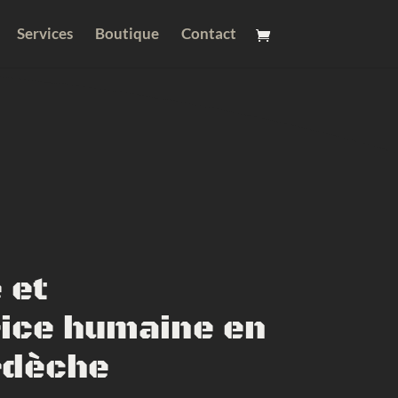
Services
Boutique
Contact
 et
rice humaine en
rdèche