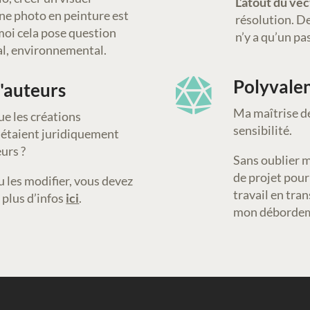
L’atout du vect
ne photo en peinture est
résolution. De 
moi cela pose question
n’y a qu’un pas
gal, environnemental.
Polyvale

d'auteurs
Ma maîtrise de
e les créations
sensibilité.
s étaient juridiquement
eurs ?
Sans oublier m
de projet pour
u les modifier, vous devez
travail en tra
: plus d’infos
ici
.
mon débordeme