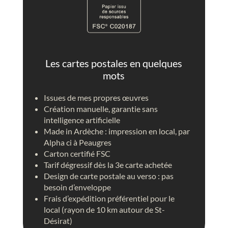
i
s
t
i
q
u
Les cartes postales en quelques
e
mots
,
L
Issues de mes propres œuvres
o
Création manuelle, garantie sans
u
intelligence artificielle
p
Made in Ardèche : impression en local, par
s
Alpha ci à Peaugres
g
Carton certifié FSC
r
Tarif dégressif dès la 3e carte achetée
i
Design de carte postale au verso : pas
s
besoin d’enveloppe
,
Frais d’expédition préférentiel pour le
h
local (rayon de 10 km autour de St-
u
Désirat)
r