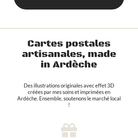
l
e
m
e
n
t
Cartes postales
s
artisanales, made
in Ardèche
Des illustrations originales avec effet 3D
créées par mes soins et imprimées en
Ardèche. Ensemble, soutenons le marché local
!
