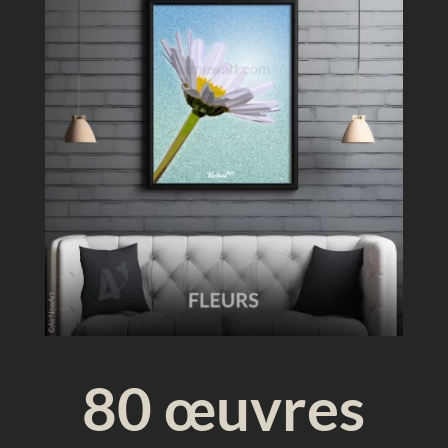
u
e
80 œuvres