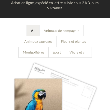
Achat en ligne, expédié en lettre suivie sous 2 à 3 jours
ouvrables.
All
Animaux de compagnie
Animaux sauvages
Fleurs et plantes
Montgolfières
Sport
Vigne et vin