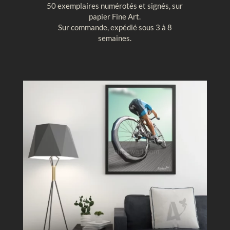
50 exemplaires numérotés et signés, sur
t
u
papier Fine Art.
a
r
Sur commande, expédié sous 3 à 8
l
e
semaines.
e
g
,
é
M
o
o
m
n
é
t
t
g
r
o
i
l
q
f
u
i
e
è
r
e
c
i
e
l
b