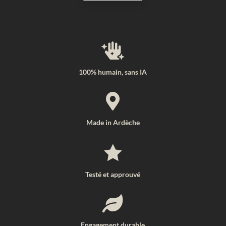

100% humain, sans IA

Made in Ardèche

Testé et approuvé

Engagement durable