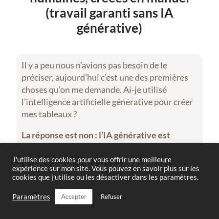
(travail garanti sans IA
générative)
Il y a peu nous n’avions pas besoin de le
préciser, aujourd’hui c’est une des premières
choses qu’on me demande. Ai-je utilisé
l’intelligence artificielle générative pour créer
mes tableaux ?
La réponse est non :
l’IA générative est
totalement exclue de mon processus créatif
,
je refuse de l’utiliser afin de préserver ma
J'utilise des cookies pour vous offrir une meilleure
expérience sur mon site. Vous pouvez en savoir plus sur les
créativité et l’authenticité de mes œuvres. Je
cookies que j'utilise ou les désactiver dans les paramètres.
trace chaque forme avec mes petite mains
humaines, puis je les colore une à une, et enfin
Paramètres
Accepter
Refuser
j’en aligne les sommets, toujours