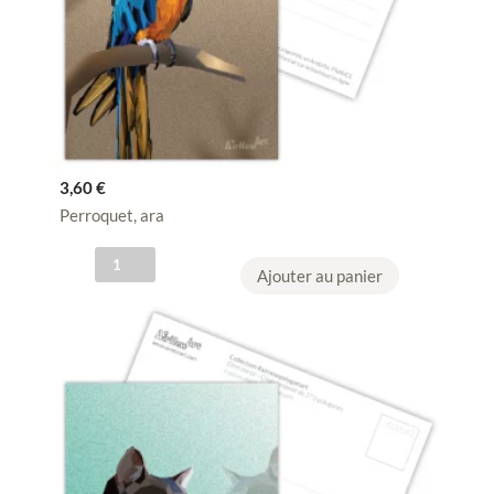
3,60
€
Perroquet, ara
q
Ajouter au panier
u
a
n
t
i
t
é
d
e
C