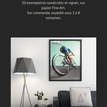
50 exemplaires numérotés et signés, sur
t
u
papier Fine Art.
a
r
Sur commande, expédié sous 3 à 8
l
e
semaines.
e
g
,
é
M
o
o
m
n
é
t
t
g
r
o
i
l
q
f
u
i
e
è
r
e
c
i
e
l
b