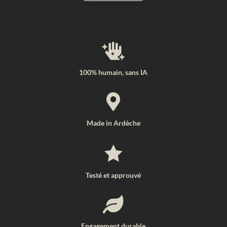

100% humain, sans IA

Made in Ardèche

Testé et approuvé

Engagement durable