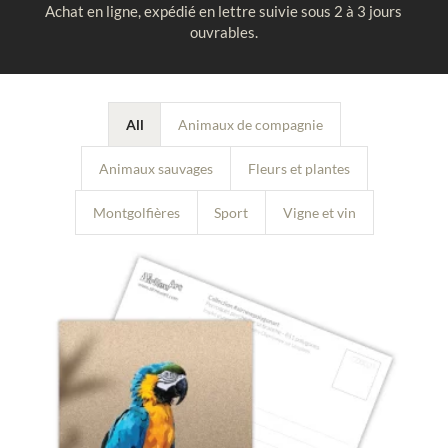
Achat en ligne, expédié en lettre suivie sous 2 à 3 jours
ouvrables.
All
Animaux de compagnie
Animaux sauvages
Fleurs et plantes
Montgolfières
Sport
Vigne et vin