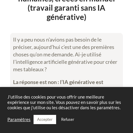
(travail garanti sans IA
générative)
Il y a peu nous n’avions pas besoin de le
préciser, aujourd’hui c’est une des premières
choses qu’on me demande. Ai-je utilisé
l’intelligence artificielle générative pour créer
mes tableaux ?
La réponse est non :
l’IA générative est
totalement exclue de mon processus créatif
,
je refuse de l’utiliser afin de préserver ma
J'utilise des cookies pour vous offrir une meilleure
expérience sur mon site. Vous pouvez en savoir plus sur les
créativité et l’authenticité de mes œuvres. Je
cookies que j'utilise ou les désactiver dans les paramètres.
trace chaque forme avec mes petite mains
humaines, puis je les colore une à une, et enfin
Paramètres
Accepter
Refuser
j’en aligne les sommets, toujours