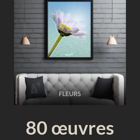
u
e
80 œuvres