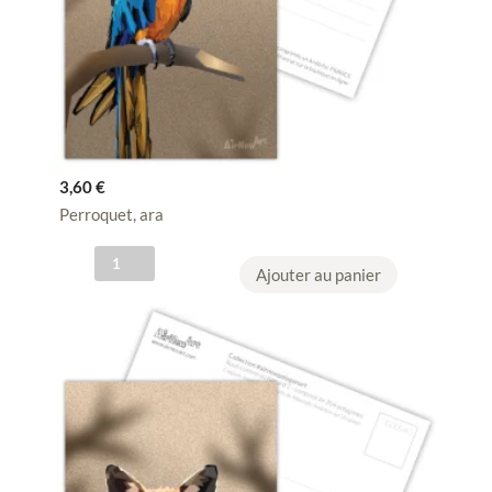
3,60
€
Perroquet, ara
q
Ajouter au panier
u
a
n
t
i
t
é
d
e
C