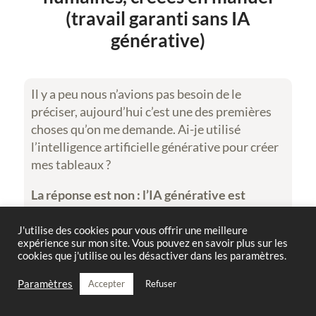
(travail garanti sans IA
générative)
Il y a peu nous n’avions pas besoin de le
préciser, aujourd’hui c’est une des premières
choses qu’on me demande. Ai-je utilisé
l’intelligence artificielle générative pour créer
mes tableaux ?
La réponse est non :
l’IA générative est
totalement exclue de mon processus créatif
,
je refuse de l’utiliser afin de préserver ma
J'utilise des cookies pour vous offrir une meilleure
expérience sur mon site. Vous pouvez en savoir plus sur les
créativité et l’authenticité de mes œuvres. Je
cookies que j'utilise ou les désactiver dans les paramètres.
trace chaque forme avec mes petite mains
humaines, puis je les colore une à une, et enfin
Paramètres
Accepter
Refuser
j’en aligne les sommets, toujours