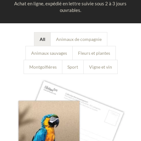
Achat en ligne, expédié en lettre suivie sous 2 à 3 jours
ouvrables.
All
Animaux de compagnie
Animaux sauvages
Fleurs et plantes
Montgolfières
Sport
Vigne et vin