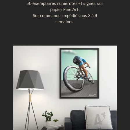
50 exemplaires numérotés et signés, sur
t
u
papier Fine Art.
a
r
Sur commande, expédié sous 3 à 8
l
e
semaines.
e
g
,
é
M
o
o
m
n
é
t
t
g
r
o
i
l
q
f
u
i
e
è
r
e
c
i
e
l
b