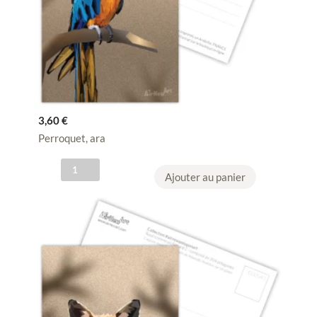
3,60
€
Perroquet, ara
q
Ajouter au panier
u
a
n
t
i
t
é
d
e
C