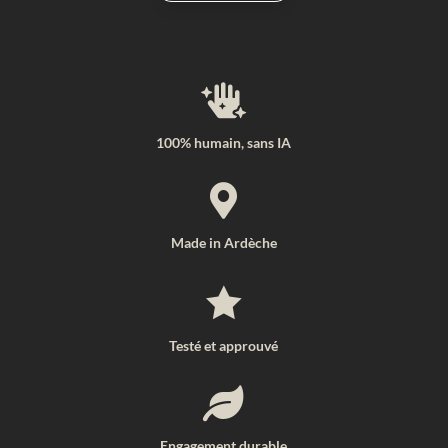

100% humain, sans IA

Made in Ardèche

Testé et approuvé

Engagement durable