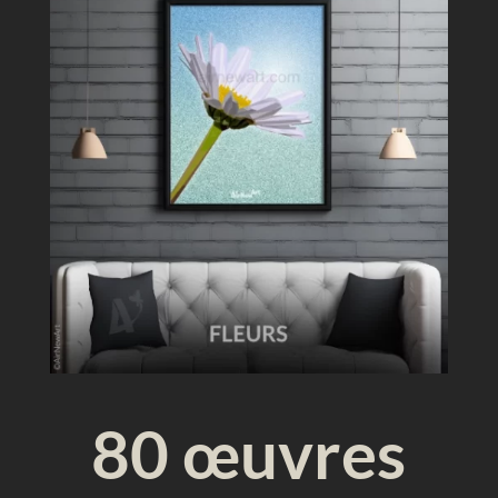
u
e
80 œuvres