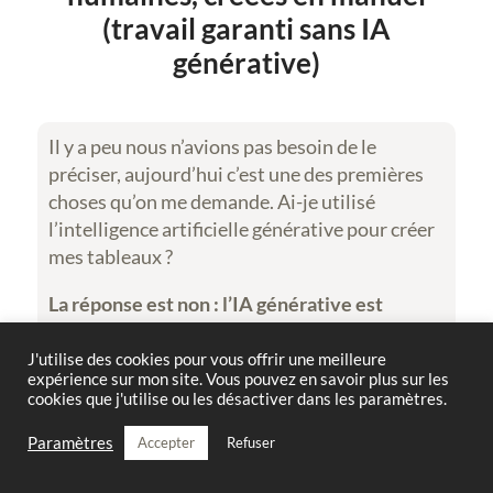
(travail garanti sans IA
générative)
Il y a peu nous n’avions pas besoin de le
préciser, aujourd’hui c’est une des premières
choses qu’on me demande. Ai-je utilisé
l’intelligence artificielle générative pour créer
mes tableaux ?
La réponse est non :
l’IA générative est
totalement exclue de mon processus créatif
,
je refuse de l’utiliser afin de préserver ma
J'utilise des cookies pour vous offrir une meilleure
expérience sur mon site. Vous pouvez en savoir plus sur les
créativité et l’authenticité de mes œuvres. Je
cookies que j'utilise ou les désactiver dans les paramètres.
trace chaque forme avec mes petite mains
humaines, puis je les colore une à une, et enfin
Paramètres
Accepter
Refuser
j’en aligne les sommets, toujours