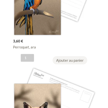
3,60
€
Perroquet, ara
q
Ajouter au panier
u
a
n
t
i
t
é
d
e
C