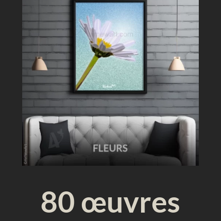
u
e
80 œuvres