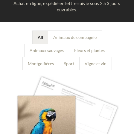
Achat en ligne, expédié en lettre suivie sous 2 à 3 jours
ouvrables.
All
Animaux de compagnie
Animaux sauvages
Fleurs et plantes
Montgolfières
Sport
Vigne et vin