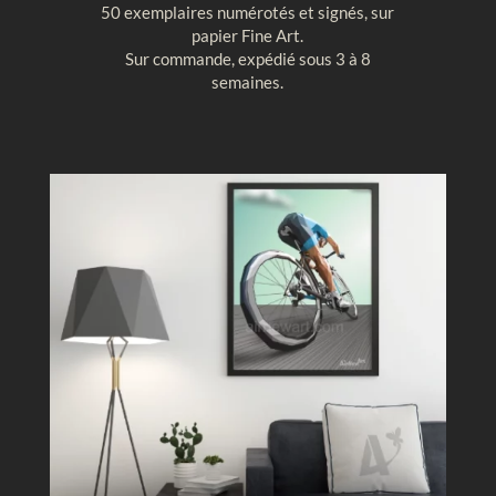
50 exemplaires numérotés et signés, sur
t
u
papier Fine Art.
a
r
Sur commande, expédié sous 3 à 8
l
e
semaines.
e
g
,
é
M
o
o
m
n
é
t
t
g
r
o
i
l
q
f
u
i
e
è
r
e
c
i
e
l
b