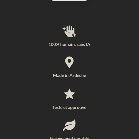

100% humain, sans IA

Made in Ardèche

Testé et approuvé

Engagement durable