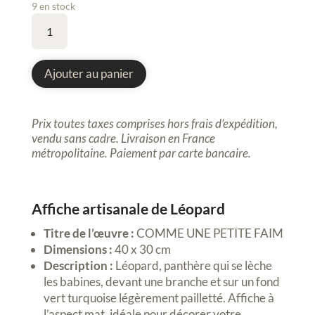
9 en stock
quantité
de
Affiche
artistique,
Ajouter au panier
Léopard,
Panthère,
40x30cm
Prix toutes taxes comprises hors frais d’expédition,
vendu sans cadre.
Livraison en France
métropolitaine.
Paiement par carte bancaire.
Affiche artisanale de Léopard
Titre de l’œuvre :
COMME UNE PETITE FAIM
Dimensions :
40 x 30 cm
Description :
Léopard, panthère qui se lèche
les babines, devant une branche et sur un fond
vert turquoise légèrement pailletté. Affiche à
l’aspect mat, idéale pour décorer votre