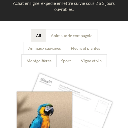
Achat en ligne, expédié en lettre suivie sous 2 à 3 jours
ouvrables.
All
Animaux de compagnie
Animaux sauvages
Fleurs et plantes
Montgolfières
Sport
Vigne et vin