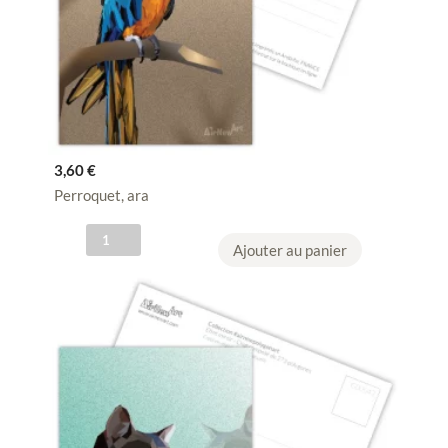
3,60
€
Perroquet, ara
q
Ajouter au panier
u
a
n
t
i
t
é
d
e
C