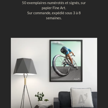
50 exemplaires numérotés et signés, sur
t
u
papier Fine Art.
a
r
Sur commande, expédié sous 3 à 8
l
e
semaines.
e
g
,
é
M
o
o
m
n
é
t
t
g
r
o
i
l
q
f
u
i
e
è
r
e
c
i
e
l
b