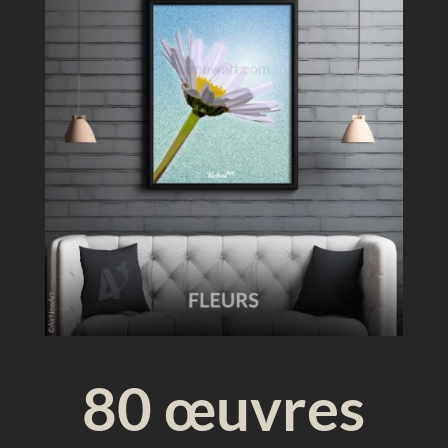
u
e
80 œuvres