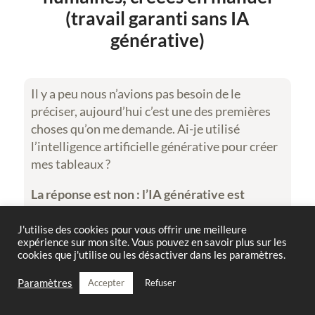
(travail garanti sans IA
générative)
Il y a peu nous n’avions pas besoin de le
préciser, aujourd’hui c’est une des premières
choses qu’on me demande. Ai-je utilisé
l’intelligence artificielle générative pour créer
mes tableaux ?
La réponse est non :
l’IA générative est
totalement exclue de mon processus créatif
,
je refuse de l’utiliser afin de préserver ma
J'utilise des cookies pour vous offrir une meilleure
expérience sur mon site. Vous pouvez en savoir plus sur les
créativité et l’authenticité de mes œuvres. Je
cookies que j'utilise ou les désactiver dans les paramètres.
trace chaque forme avec mes petite mains
humaines, puis je les colore une à une, et enfin
Paramètres
Accepter
Refuser
j’en aligne les sommets, toujours