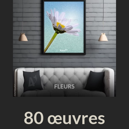
u
e
80 œuvres