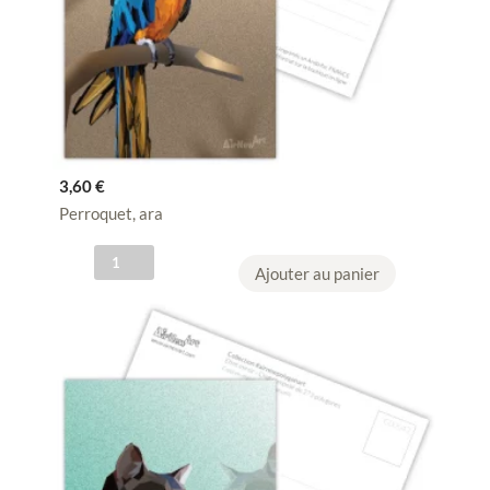
3,60
€
Perroquet, ara
q
Ajouter au panier
u
a
n
t
i
t
é
d
e
C