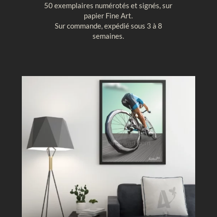
50 exemplaires numérotés et signés, sur
t
u
papier Fine Art.
a
r
Sur commande, expédié sous 3 à 8
l
e
semaines.
e
g
,
é
M
o
o
m
n
é
t
t
g
r
o
i
l
q
f
u
i
e
è
r
e
c
i
e
l
b