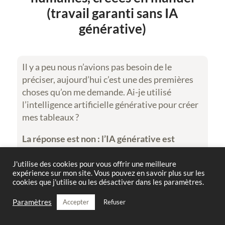
(travail garanti sans IA
générative)
Il y a peu nous n’avions pas besoin de le
préciser, aujourd’hui c’est une des premières
choses qu’on me demande. Ai-je utilisé
l’intelligence artificielle générative pour créer
mes tableaux ?
La réponse est non :
l’IA générative est
totalement exclue de mon processus créatif
,
je refuse de l’utiliser afin de préserver ma
J'utilise des cookies pour vous offrir une meilleure
expérience sur mon site. Vous pouvez en savoir plus sur les
créativité et l’authenticité de mes œuvres. Je
cookies que j'utilise ou les désactiver dans les paramètres.
trace chaque forme avec mes petite mains
humaines, puis je les colore une à une, et enfin
Paramètres
Accepter
Refuser
j’en aligne les sommets, toujours