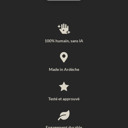

100% humain, sans IA

Made in Ardèche

Testé et approuvé

Engagement durable