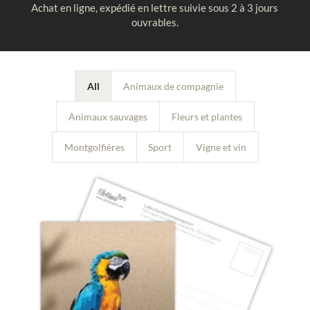
Achat en ligne, expédié en lettre suivie sous 2 à 3 jours
ouvrables.
All
Animaux de compagnie
Animaux sauvages
Fleurs et plantes
Montgolfières
Sport
Vigne et vin