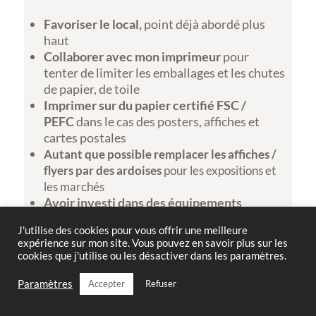
Favoriser le local,
point déjà abordé plus
haut
Collaborer avec mon imprimeur
pour
tenter de limiter les emballages et les chutes
de papier, de toile
Imprimer sur du papier certifié FSC /
PEFC
dans le cas des posters, affiches et
cartes postales
Autant que possible remplacer les affiches /
flyers par des ardoises
pour les expositions et
les marchés
Avoir investi dans des équipements
digitaux durables
dès le départ, pour ne pas
J'utilise des cookies pour vous offrir une meilleure
devoir changer dans quelques années
expérience sur mon site. Vous pouvez en savoir plus sur les
Proposer des cartes postales sans
cookies que j'utilise ou les désactiver dans les paramètres.
enveloppe ni film plastique
(qui finissent
toujours directement à la poubelle)
Paramètres
Accepter
Refuser
Favoriser l’impression à la demande sur les
œuvres digitales
, pour limiter le stock et