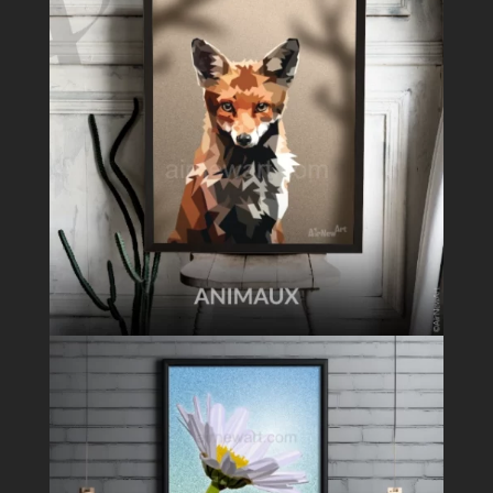
g
i
t
a
l
e