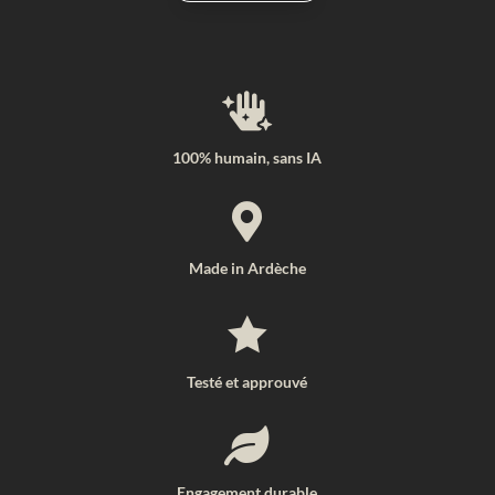

100% humain, sans IA

Made in Ardèche

Testé et approuvé

Engagement durable