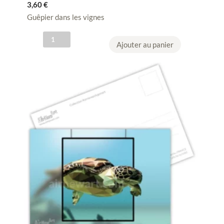
3,60
€
Guêpier dans les vignes
q
Ajouter au panier
u
a
n
t
i
t
é
d
e
C
a
r
t
e
p
o
s