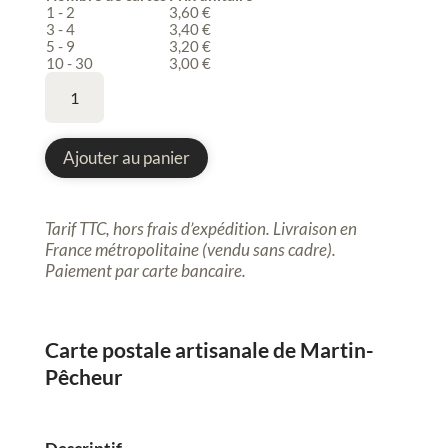
1 - 2
3,60
€
3 - 4
3,40
€
5 - 9
3,20
€
10 - 30
3,00
€
quantité
de
Carte
postale
Ajouter au panier
artistique,
Oiseau,
Martin-
Tarif TTC, hors frais d’expédition. Livraison en
Pêcheur
France métropolitaine (vendu sans cadre).
P
aiement par carte bancaire.
Carte postale artisanale de Martin-
Pêcheur