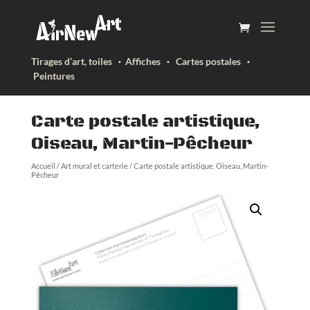
Tirages d’art, toiles
·
Affiches
·
Cartes postales
·
Peintures
Carte postale artistique,
Oiseau, Martin-Pêcheur
Accueil
/
Art mural et carterie
/ Carte postale artistique, Oiseau, Martin-
Pêcheur