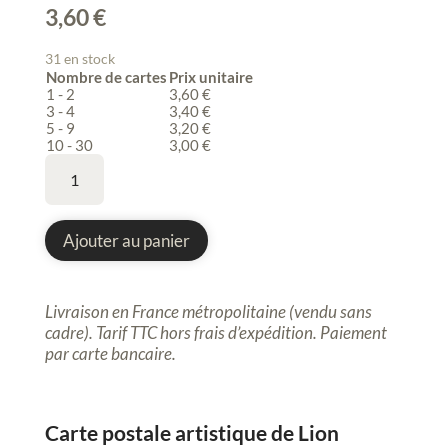
3,60
€
31 en stock
Nombre de cartes
Prix unitaire
1 - 2
3,60
€
3 - 4
3,40
€
5 - 9
3,20
€
10 - 30
3,00
€
quantité
de
Carte
postale
Ajouter au panier
artistique,
Lion,
félin
Livraison en France métropolitaine (vendu sans
cadre). Tarif TTC hors frais d’expédition. P
aiement
par carte bancaire.
Carte postale artistique de Lion