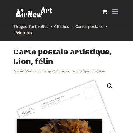
Tirages d’art, toiles
·
Affiches
·
Cartes postales
·
Peintures
Carte postale artistique,
Lion, félin
Accueil
/
Animaux sauvages
/ Carte postale artistique, Lion, félin