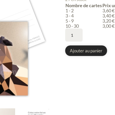
Nombre de cartes
Prix u
1 - 2
3,60
€
3 - 4
3,40
€
5 - 9
3,20
€
10 - 30
3,00
€
quantité
de
Carte
postale,
Ajouter au panier
Hibou,
art
naïf,
peinture
digitale