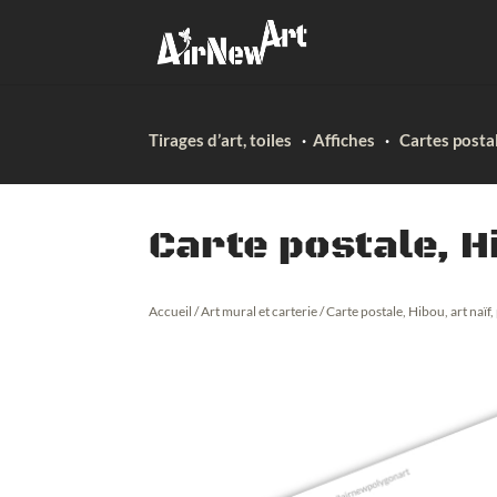
Tirages d’art, toiles
·
Affiches
·
Cartes posta
Carte postale, Hi
Accueil
/
Art mural et carterie
/ Carte postale, Hibou, art naïf,