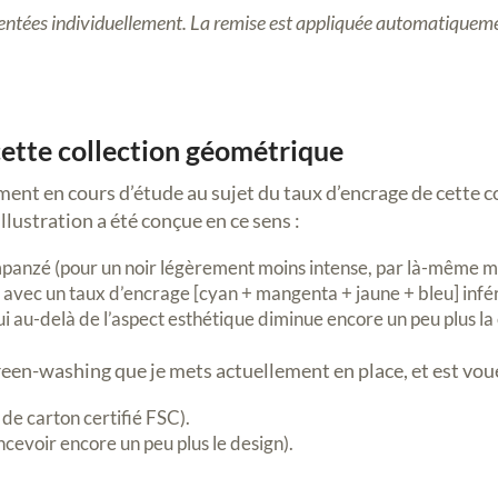
ésentées individuellement. La remise est appliquée automatiquemen
cette collection géométrique
ent en cours d’étude au sujet du taux d’encrage de cette col
illustration a été conçue en ce sens :
himpanzé (pour un noir légèrement moins intense, par là-même
 avec un taux d’encrage [cyan + mangenta + jaune + bleu] infér
qui au-delà de l’aspect esthétique diminue encore un peu plus 
green-washing que je mets actuellement en place, et est vou
 de carton certifié FSC).
cevoir encore un peu plus le design).