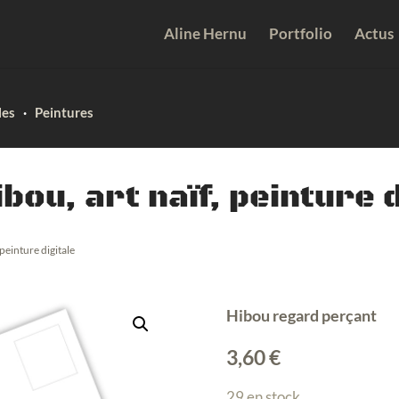
Aline Hernu
Portfolio
Actus
les
·
Peintures
bou, art naïf, peinture d
 peinture digitale
Hibou regard perçant
3,60
€
29 en stock