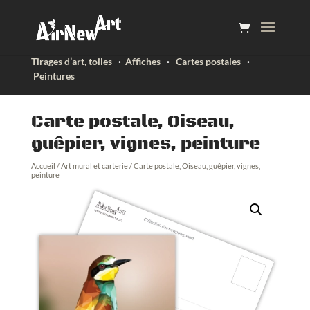
Tirages d’art, toiles
·
Affiches
·
Cartes postales
·
Peintures
Carte postale, Oiseau,
guêpier, vignes, peinture
Accueil
/
Art mural et carterie
/ Carte postale, Oiseau, guêpier, vignes,
peinture