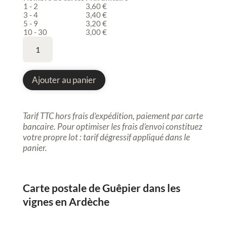
1 - 2
3,60
€
3 - 4
3,40
€
5 - 9
3,20
€
10 - 30
3,00
€
quantité
de
Carte
postale,
Ajouter au panier
Oiseau,
guêpier,
vignes,
Tarif TTC hors frais d’expédition, paiement par carte
peinture
bancaire. Pour optimiser les frais d’envoi constituez
votre propre lot : tarif dégressif appliqué dans le
panier
.
Carte postale de Guêpier dans les
vignes en Ardèche