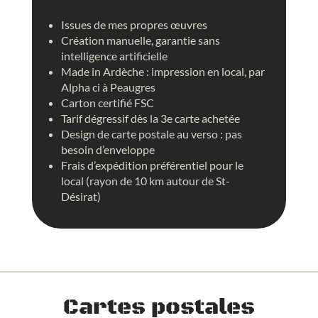
c
r
h
t
Issues de mes propres œuvres
e
i
Création manuelle, garantie sans
,
s
intelligence artificielle
a
t
Made in Ardèche : impression en local, par
r
i
Alpha ci à Peaugres
t
q
Carton certifié FSC
d
u
Tarif dégressif dès la 3e carte achetée
i
e
Design de carte postale au verso : pas
g
s
besoin d’enveloppe
i
,
Frais d’expédition préférentiel pour le
t
a
local (rayon de 10 km autour de St-
a
q
Désirat)
l
u
a
r
e
l
l
e
Cartes postales
s
,