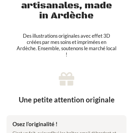
artisanales, made
g
o
in Ardèche
u
a
c
Des illustrations originales avec effet 3D
h
créées par mes soins et imprimées en
e
Ardèche. Ensemble, soutenons le marché local
,
!
a
r
t

d
i
g
i
Une petite attention originale
t
a
l
Osez l’originalité !
C’est un fait, aujourd’hui les boîtes email débordent et