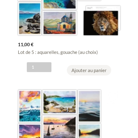
11,00
€
Lot de 5 : aquarelles, gouache (au choix)
q
Ajouter au panier
u
a
n
t
i
t
é
d
e
L
O