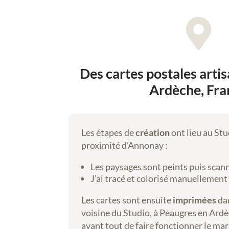
e
,

a
r
t
Des cartes postales arti
d
i
Ardèche, Fra
g
i
t
Les étapes de
création
ont lieu au Stu
a
proximité d’Annonay :
l
Les paysages sont peints puis scan
J’ai tracé et colorisé manuellemen
Les cartes sont ensuite
imprimées
da
voisine du Studio, à Peaugres en Ard
avant tout de faire fonctionner le mar