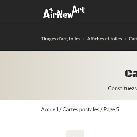
Tirages d’art, toiles
·
Affiches et toiles
·
Car
Ca
Constituez v
Accueil
/
Cartes postales
/ Page 5