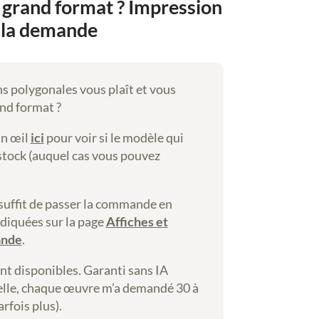
 grand format ? Impression
 la demande
ns polygonales vous plaît et vous
and format ?
un œil
ici
pour voir si le modèle qui
 stock (auquel cas vous pouvez
us suffit de passer la commande en
ndiquées sur la page
Affiches et
ande
.
nt disponibles. Garanti sans IA
lle, chaque œuvre m’a demandé 30 à
arfois plus).