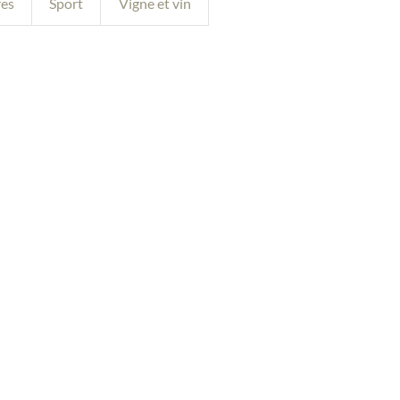
res
Sport
Vigne et vin