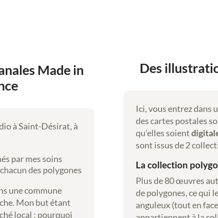
c
h
e
,
a
Des illustrat
sanales Made in
r
t
nce
d
i
Ici, vous entrez dans 
g
des cartes postales so
dio à Saint-Désirat, à
i
qu’elles soient
digital
t
sont issus de 2 collect
a
nés par mes soins
La collection polygon
l
t chacun des polygones
Plus de 80 œuvres au
ns une commune
de polygones, ce qui 
èche. Mon but étant
anguleux (tout en face
ché local : pourquoi
appartiennent à la co