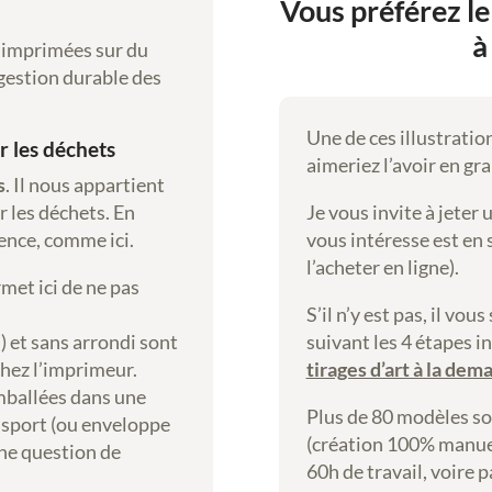
Vous préférez le
à
t imprimées sur du
 gestion durable des
Une de ces illustratio
r les déchets
aimeriez l’avoir en gr
s
. Il nous appartient
r les déchets. En
Je vous invite à jeter 
rence, comme ici.
vous intéresse est en
l’acheter en ligne).
met ici de ne pas
S’il n’y est pas, il vo
 et sans arrondi sont
suivant les 4 étapes i
chez l’imprimeur.
tirages d’art à la dem
mballées dans une
Plus de 80 modèles so
nsport (ou enveloppe
(création 100% manue
une question de
60h de travail, voire p