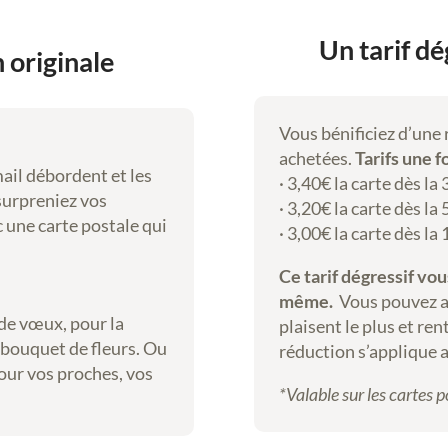
e
s
Un tarif dé
 originale
,
a
q
Vous bénificiez d’une
u
achetées.
Tarifs une f
a
mail débordent et les
· 3,40€ la carte dès la 
r
 surpreniez vos
· 3,20€ la carte dès la 
e
 une carte postale qui
· 3,00€ la carte dès la
l
l
Ce tarif dégressif vo
e
même.
Vous pouvez ain
s
de vœux, pour la
plaisent le plus et rent
,
bouquet de fleurs. Ou
réduction s’applique 
g
our vos proches, vos
o
*Valable sur les cartes 
u
a