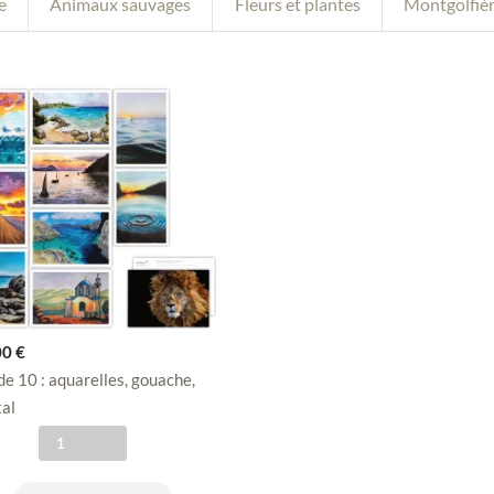
e
Animaux sauvages
Fleurs et plantes
Montgolfiè
00
€
de 10 : aquarelles, gouache,
tal
q
u
a