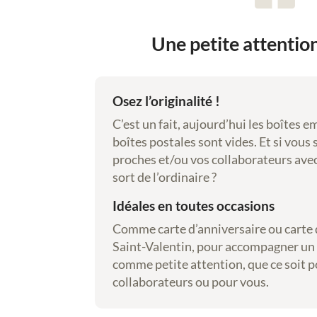
,
a
Une petite attention
q
u
a
r
Osez l’originalité !
e
C’est un fait, aujourd’hui les boîtes e
l
boîtes postales sont vides. Et si vous
l
proches et/ou vos collaborateurs avec
e
sort de l’ordinaire ?
s
,
Idéales en toutes occasions
g
Comme carte d’anniversaire ou carte 
o
Saint-Valentin, pour accompagner un 
u
comme petite attention, que ce soit p
a
collaborateurs ou pour vous.
c
h