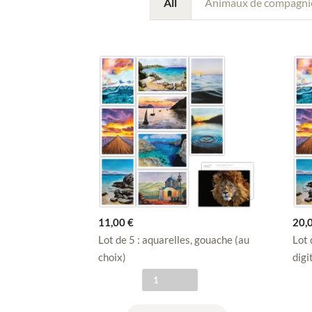
All
Animaux de compagni
11,00
€
20,
Lot de 5 : aquarelles, gouache (au
Lot 
choix)
digi
q
u
a