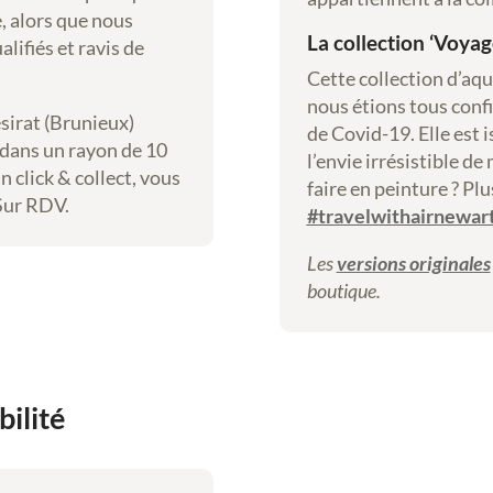
e, alors que nous
La collection ‘Voyag
lifiés et ravis de
Cette collection d’aqua
nous étions tous confi
ésirat (Brunieux)
de Covid-19. Elle est i
e dans un rayon de 10
l’envie irrésistible d
n click & collect, vous
faire en peinture ? Plu
 Sur RDV.
#travelwithairnewar
Les
versions originales
boutique.
bilité