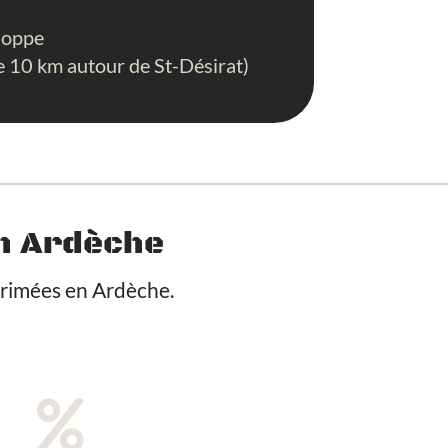
eloppe
de 10 km autour de St-Désirat)
in Ardèche
mprimées en Ardèche.
