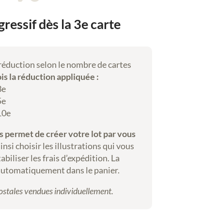
gressif dès la 3e carte
 réduction selon le nombre de cartes
ois la réduction appliquée :
3e
5e
 10e
us permet de créer votre lot par vous
si choisir les illustrations qui vous
abiliser les frais d’expédition. La
automatiquement dans le panier.
postales vendues individuellement.