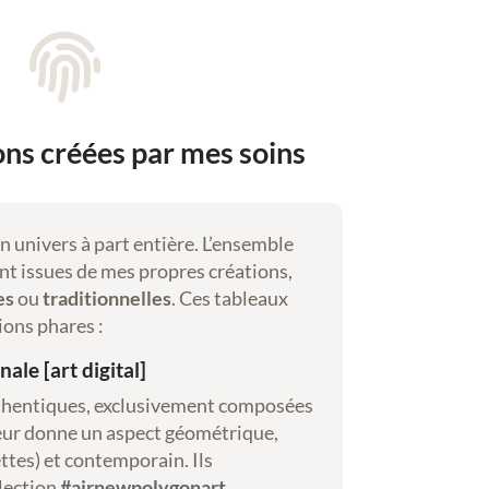

ions créées par mes soins
un univers à part entière. L’ensemble
nt issues de mes propres créations,
es
ou
traditionnelles
. Ces tableaux
ions phares :
ale [art digital]
thentiques, exclusivement composées
leur donne un aspect géométrique,
ttes) et contemporain. Ils
llection
#airnewpolygonart
.