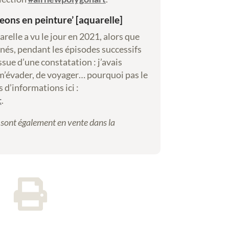
eons en peinture’ [aquarelle]
relle a vu le jour en 2021, alors que
nés, pendant les épisodes successifs
ssue d’une constatation : j’avais
e m’évader, de voyager… pourquoi pas le
s d’informations ici :
t
.
sont également en vente dans la
