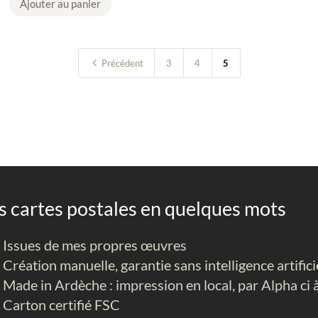
Ajouter au panier
n
t
i
4
Précédent
3
4
5
t
é
d
e
L
O
T
1
s cartes postales en quelques mots
0
c
Issues de mes propres œuvres
a
Création manuelle, garantie sans intelligence artifici
r
Made in Ardèche : impression en local, par Alpha ci
t
Carton certifié FSC
e