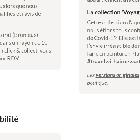
e, alors que nous
La collection ‘Voyag
lifiés et ravis de
Cette collection d’aqua
nous étions tous confi
ésirat (Brunieux)
de Covid-19. Elle est i
e dans un rayon de 10
l’envie irrésistible d
n click & collect, vous
faire en peinture ? Plu
 Sur RDV.
#travelwithairnewar
Les
versions originales
boutique.
bilité