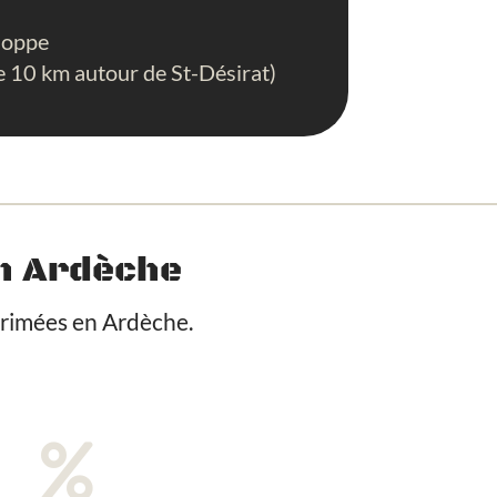
eloppe
de 10 km autour de St-Désirat)
in Ardèche
mprimées en Ardèche.
