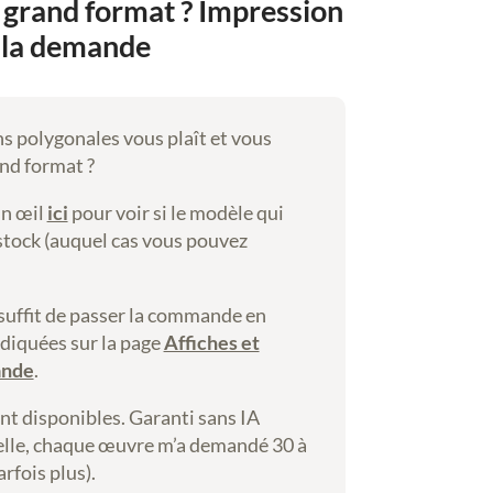
 grand format ? Impression
 la demande
ns polygonales vous plaît et vous
and format ?
un œil
ici
pour voir si le modèle qui
 stock (auquel cas vous pouvez
us suffit de passer la commande en
ndiquées sur la page
Affiches et
ande
.
nt disponibles. Garanti sans IA
lle, chaque œuvre m’a demandé 30 à
arfois plus).