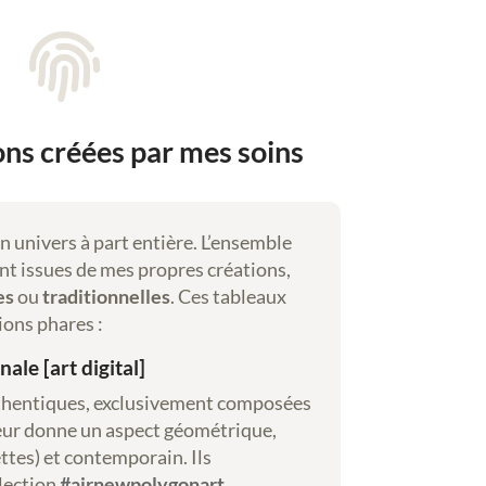

ions créées par mes soins
un univers à part entière. L’ensemble
nt issues de mes propres créations,
es
ou
traditionnelles
. Ces tableaux
ions phares :
ale [art digital]
thentiques, exclusivement composées
leur donne un aspect géométrique,
ttes) et contemporain. Ils
llection
#airnewpolygonart
.