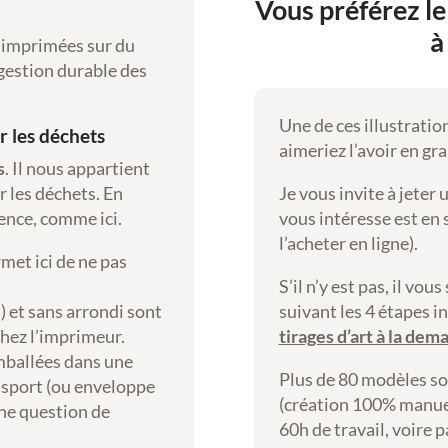
Vous préférez le
à
t imprimées sur du
 gestion durable des
Une de ces illustratio
r les déchets
aimeriez l’avoir en gr
s
. Il nous appartient
r les déchets. En
Je vous invite à jeter 
rence, comme ici.
vous intéresse est en
l’acheter en ligne).
met ici de ne pas
S’il n’y est pas, il vo
 et sans arrondi sont
suivant les 4 étapes i
chez l’imprimeur.
tirages d’art à la dem
mballées dans une
Plus de 80 modèles so
nsport (ou enveloppe
(création 100% manue
une question de
60h de travail, voire p