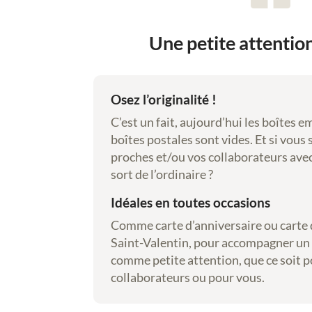
,
a
Une petite attention
q
u
a
r
Osez l’originalité !
e
C’est un fait, aujourd’hui les boîtes e
l
boîtes postales sont vides. Et si vous
l
proches et/ou vos collaborateurs avec
e
sort de l’ordinaire ?
s
,
Idéales en toutes occasions
g
Comme carte d’anniversaire ou carte 
o
Saint-Valentin, pour accompagner un 
u
comme petite attention, que ce soit p
a
collaborateurs ou pour vous.
c
h