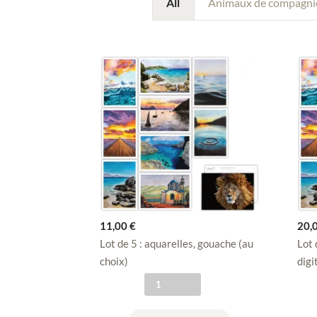
All
Animaux de compagni
11,00
€
20,
Lot de 5 : aquarelles, gouache (au
Lot 
choix)
digi
q
u
a