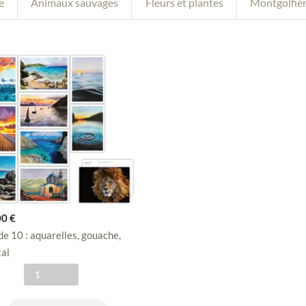
e
Animaux sauvages
Fleurs et plantes
Montgolfiè
00
€
de 10 : aquarelles, gouache,
tal
q
u
a