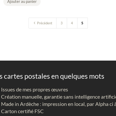
Ajouter au panier
n
t
i
4
Précédent
3
4
5
t
é
d
e
L
O
T
1
s cartes postales en quelques mots
0
c
Issues de mes propres œuvres
a
Création manuelle, garantie sans intelligence artifici
r
Made in Ardèche : impression en local, par Alpha ci
t
Carton certifié FSC
e