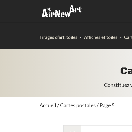
Tirages d’art, toiles
·
Affiches et toiles
·
Car
Ca
Constituez v
Accueil
/
Cartes postales
/ Page 5