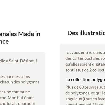
c
h
e
,
a
Des illustrat
sanales Made in
r
t
nce
d
i
Ici, vous entrez dans 
g
des cartes postales so
dio à Saint-Désirat, à
i
qu’elles soient
digital
t
sont issus de 2 collect
a
nés par mes soins
La collection polygon
l
t chacun des polygones
Plus de 80 œuvres au
ns une commune
de polygones, ce qui 
èche. Mon but étant
anguleux (tout en face
ché local : pourquoi
appartiennent à la co