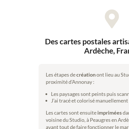
e
,

a
r
t
Des cartes postales arti
d
i
Ardèche, Fra
g
i
t
Les étapes de
création
ont lieu au Stu
a
proximité d’Annonay :
l
Les paysages sont peints puis scan
J’ai tracé et colorisé manuellemen
Les cartes sont ensuite
imprimées
da
voisine du Studio, à Peaugres en Ard
avant tout de faire fonctionner le mar