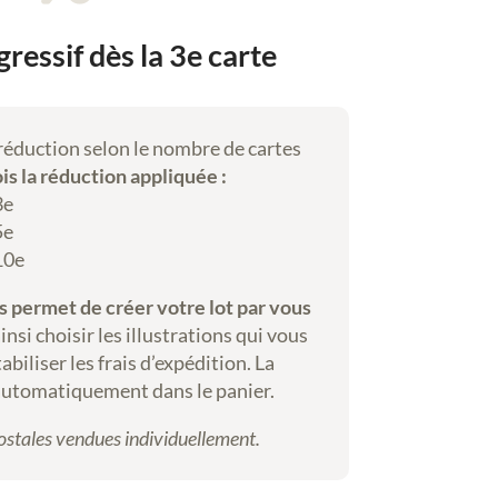
gressif dès la 3e carte
 réduction selon le nombre de cartes
ois la réduction appliquée :
3e
5e
 10e
us permet de créer votre lot par vous
si choisir les illustrations qui vous
abiliser les frais d’expédition. La
automatiquement dans le panier.
postales vendues individuellement.