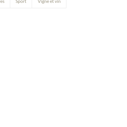
res
Sport
Vigne et vin