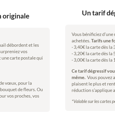
e
s
Un tarif dé
 originale
,
a
q
Vous bénificiez d’une
u
achetées.
Tarifs une f
a
mail débordent et les
· 3,40€ la carte dès la 
r
 surpreniez vos
· 3,20€ la carte dès la 
e
 une carte postale qui
· 3,00€ la carte dès la
l
l
Ce tarif dégressif vo
e
même.
Vous pouvez ain
s
de vœux, pour la
plaisent le plus et rent
,
bouquet de fleurs. Ou
réduction s’applique 
g
our vos proches, vos
o
*Valable sur les cartes 
u
a