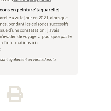
eons en peinture’ [aquarelle]
relle a vu le jour en 2021, alors que
nés, pendant les épisodes successifs
ssue d’une constatation : j’avais
e m’évader, de voyager… pourquoi pas le
s d’informations ici :
t
.
sont également en vente dans la
