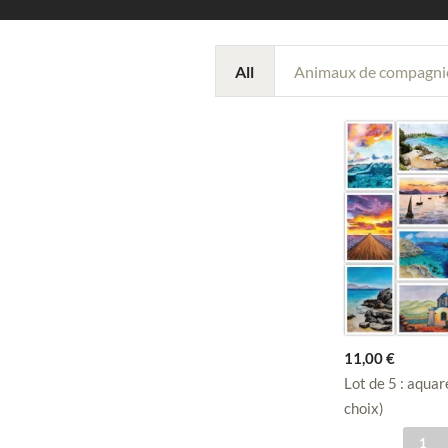
All
Animaux de compagni
11,00
€
Lot de 5 : aquar
choix)
q