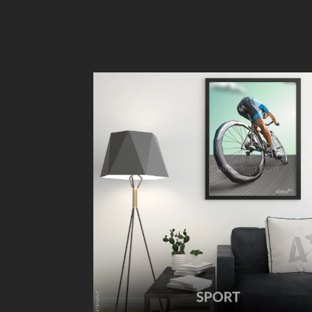
s
p
o
s
t
a
l
e
s
a
r
t
i
s
t
i
q
u