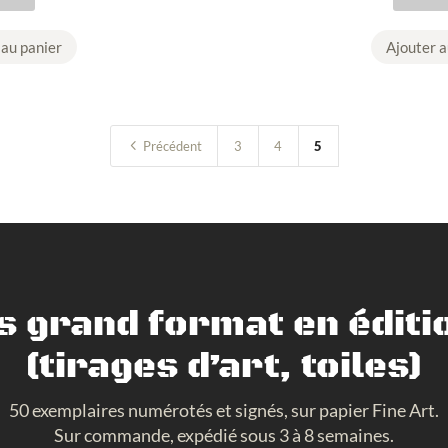
u
a
 au panier
Ajouter a
n
t
i
4
t
Précédent
3
4
5
é
d
e
L
O
T
s grand format en éditio
1
0
(tirages d’art, toiles)
c
a
50 exemplaires numérotés et signés, sur papier Fine Art.
r
Sur commande, expédié sous 3 à 8 semaines.
t