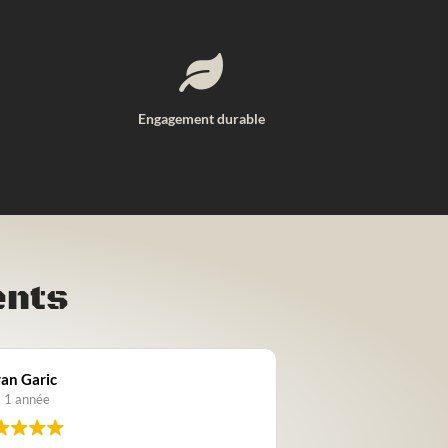

Engagement durable
ents
ic
Nathalie Point
ée
il y a 1 année