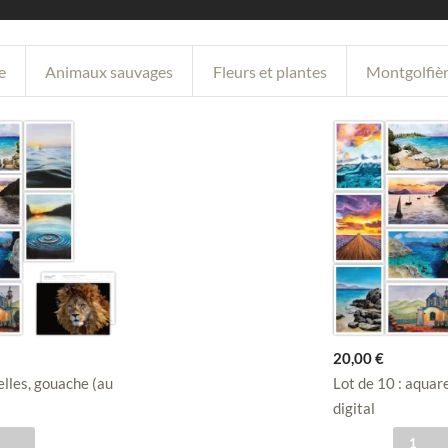
e
Animaux sauvages
Fleurs et plantes
Montgolfiè
20,00
€
elles, gouache (au
Lot de 10 : aquar
digital
q