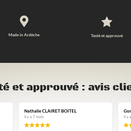


Made in Ardèche
Testé et approuvé
té et approuvé : avis cli
Nathalie CLAIRET BOITEL
Goran Gar
il y a 7 mois
il y a 1 ann