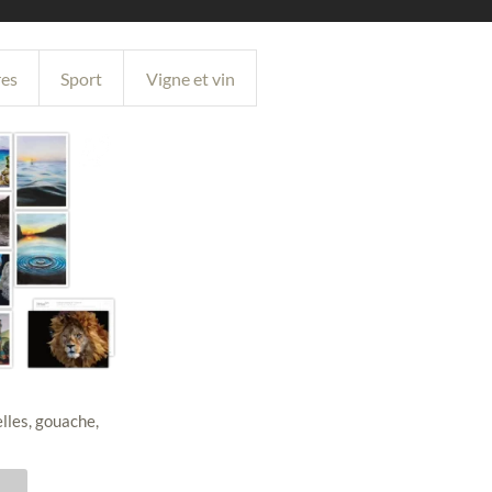
res
Sport
Vigne et vin
elles, gouache,