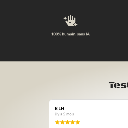

100% humain, sans IA
Tes
B LH
il y a 5 mois