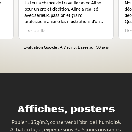
J'ai eu la chance de travailler avec Aline
Nous avon
pour un projet d'édition. Aline a réalisé
décembre 2
avec sérieux, passion et grand
décembre.
professionnalisme les illustrations d'un
Que dire, 
album jeunesse "Flipéo le poisson
magnifique
Lire la suite
Lire la suit
courageux". Grande fluidité dans les
il fait la 
échanges, toujours à l'écoute. Je
Il n’y a ab
recommande vivement son travail.
parfait, de
Évaluation
Google
:
4.9
sur 5,
Basée sur
30 avis
Expérience parfaite pour moi. Les
Un grand m
illustrations sont superbes !
travail trè
Affiches, posters
Papier 135g/m2, conserver à l’abri de l’humidité.
Achat en ligne, expédié sous 3 à 5 jours ouvrables.