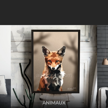
e
s
p
o
s
t
a
l
e
s
a
r
t
i
s
t
i
q