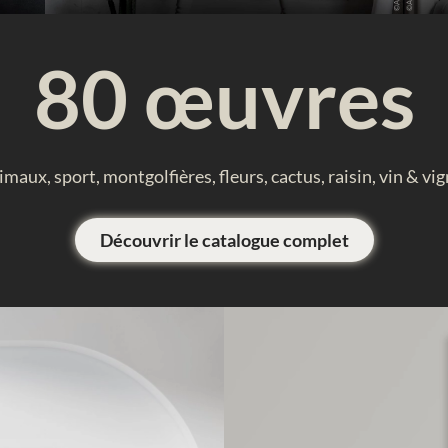
u
e
80 œuvres
s
,
a
q
maux, sport, montgolfières, fleurs, cactus, raisin, vin & vi
u
a
r
Découvrir le catalogue complet
e
l
l
e
s
,
g
o
u