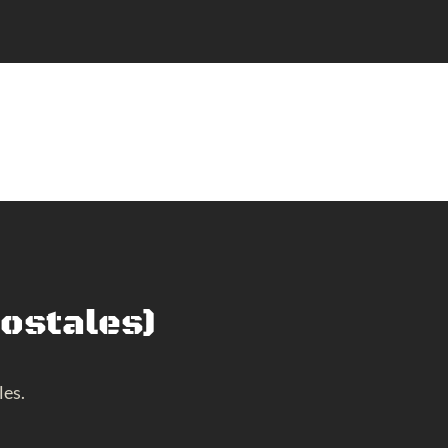
postales)
les.