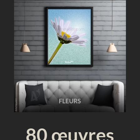
a
r
t
d
i
g
i
t
a
l
80 œuvres