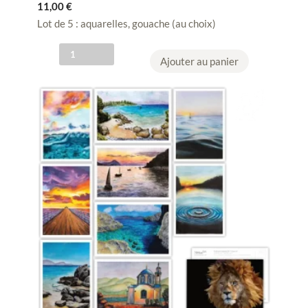
11,00
€
Lot de 5 : aquarelles, gouache (au choix)
q
Ajouter au panier
u
a
n
t
i
t
é
d
e
L
O
T
5
c
a
r
t