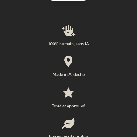

100% humain, sans IA

Made in Ardèche

Testé et approuvé

Engagement durable