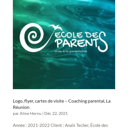
Logo, flyer, cartes de visite – Coaching parental, La
Réunion
par
Aline Hernu
|
Déc 22, 2021
Année : 2021-2022 Client : Anaïs Techer, École des