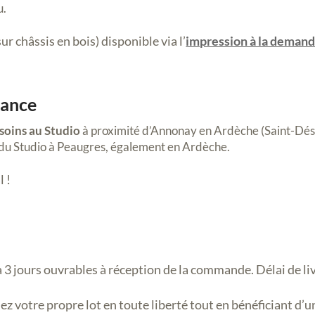
u.
ur châssis en bois) disponible via l’
impression à la deman
rance
 soins au Studio
à proximité d’Annonay en Ardèche (Saint-Dési
du Studio à Peaugres, également en Ardèche.
l !
 à 3 jours ouvrables à réception de la commande. Délai de liv
z votre propre lot en toute liberté tout en bénéficiant d’un