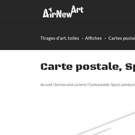
Tirages d’art, toiles
·
Affiches
·
Cartes posta
Carte postale, S
Accueil
/
Art mural et carterie
/ Carte postale, Sport, peintur