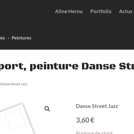
Aline Hernu
Portfolio
Actus
les
·
Peintures
port, peinture Danse St
e Danse Street Jazz
Danse Street Jazz
3,60
€
Rupture de stock