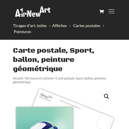
Tirages d’art, toiles
·
Affiches
·
Cartes postales
·
Peintures
Carte postale, Sport,
ballon, peinture
géométrique
Accueil
/
Art mural et carterie
/ Carte postale, Sport, ballon, peinture
géométrique