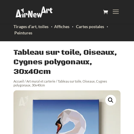
Tirages d’art, toiles
·
Affiches
·
Cartes postales
·
Peintures
Tableau sur toile, Oiseaux,
Cygnes polygonaux,
30x40cm
Accueil
/
Art mural et carterie
/ Tableau sur toile, Oiseaux, Cygnes
polygonaux, 30x40cm