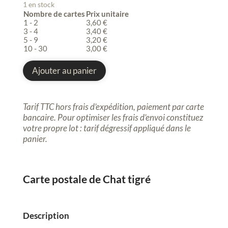
1 en stock
Nombre de cartes
Prix unitaire
1 - 2
3,60
€
3 - 4
3,40
€
5 - 9
3,20
€
10 - 30
3,00
€
quantité
de
Ajouter au panier
Carte
postale,
Chat
Tarif TTC hors frais d’expédition, paiement par carte
tigré,
bancaire. Pour optimiser les frais d’envoi constituez
sauvage,
votre propre lot : tarif dégressif appliqué dans le
peinture
panier
.
géométrique
Carte postale de Chat tigré
Description