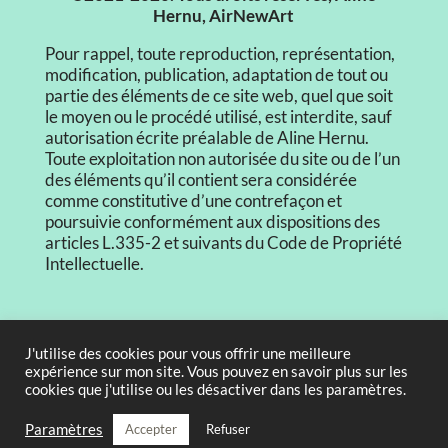
Hernu, AirNewArt
Pour rappel, toute reproduction, représentation,
modification, publication, adaptation de tout ou
partie des éléments de ce site web, quel que soit
le moyen ou le procédé utilisé, est interdite, sauf
autorisation écrite préalable de Aline Hernu.
Toute exploitation non autorisée du site ou de l’un
des éléments qu’il contient sera considérée
comme constitutive d’une contrefaçon et
poursuivie conformément aux dispositions des
articles L.335-2 et suivants du Code de Propriété
Intellectuelle.
CGV
J'utilise des cookies pour vous offrir une meilleure
expérience sur mon site. Vous pouvez en savoir plus sur les
Mentions légales
cookies que j'utilise ou les désactiver dans les paramètres.
Paramètres
Accepter
Refuser
Politique de confidentialité