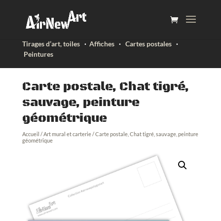
Tirages d’art, toiles
·
Affiches
·
Cartes postales
·
Peintures
Carte postale, Chat tigré,
sauvage, peinture
géométrique
Accueil
/
Art mural et carterie
/ Carte postale, Chat tigré, sauvage, peinture
géométrique