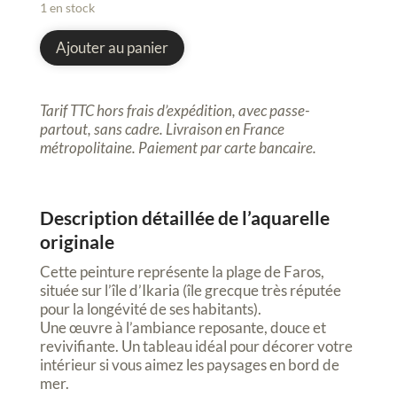
1 en stock
quantité
de
Ajouter au panier
Aquarelle,
peinture
originale, Plage
Tarif TTC hors frais d’expédition, avec passe-
de
partout, sans cadre. Livraison en France
Faros,
métropolitaine.
Paiement par carte bancaire.
Ikaria,
Grèce,
21x28cm
Description détaillée de l’aquarelle
originale
Cette peinture représente la plage de Faros,
située sur l’île d’Ikaria (île grecque très réputée
pour la longévité de ses habitants).
Une œuvre à l’ambiance reposante, douce et
revivifiante. Un tableau idéal pour décorer votre
intérieur si vous aimez les paysages en bord de
mer.