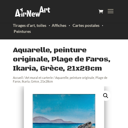
Tirages d’art, toiles
·
Affiches
·
Cartes postales
·
Peintures
Aquarelle, peinture
originale, Plage de Faros,
Ikaria, Grèce, 21x28cm
Accueil
/
Art mural et carterie
/ Aquarelle, peinture originale, Plage de
Faros, Ikaria, Grèce, 21x28cm