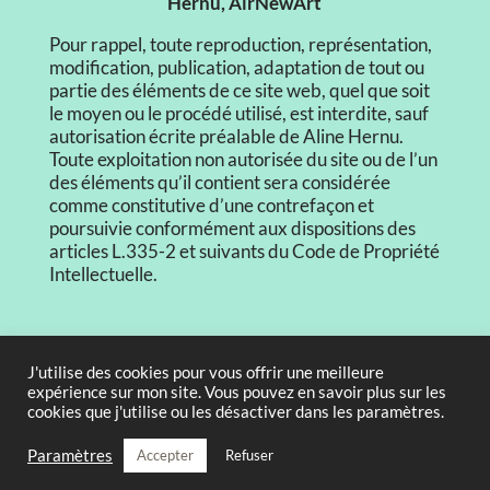
Hernu, AirNewArt
Pour rappel, toute reproduction, représentation,
modification, publication, adaptation de tout ou
partie des éléments de ce site web, quel que soit
le moyen ou le procédé utilisé, est interdite, sauf
autorisation écrite préalable de Aline Hernu.
Toute exploitation non autorisée du site ou de l’un
des éléments qu’il contient sera considérée
comme constitutive d’une contrefaçon et
poursuivie conformément aux dispositions des
articles L.335-2 et suivants du Code de Propriété
Intellectuelle.
CGV
J'utilise des cookies pour vous offrir une meilleure
expérience sur mon site. Vous pouvez en savoir plus sur les
Mentions légales
cookies que j'utilise ou les désactiver dans les paramètres.
Paramètres
Accepter
Refuser
Politique de confidentialité