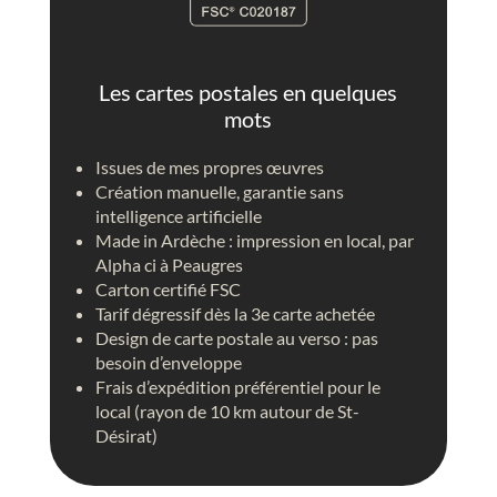
t
n
r
t
i
g
q
o
Les cartes postales en quelques
u
l
mots
e
f
i
Issues de mes propres œuvres
è
Création manuelle, garantie sans
r
intelligence artificielle
e
Made in Ardèche : impression en local, par
c
Alpha ci à Peaugres
i
Carton certifié FSC
e
Tarif dégressif dès la 3e carte achetée
l
Design de carte postale au verso : pas
b
besoin d’enveloppe
l
Frais d’expédition préférentiel pour le
e
local (rayon de 10 km autour de St-
u
Désirat)
,
p
e