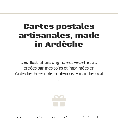
i
n
t
u
Cartes postales
r
e
artisanales, made
g
é
in Ardèche
o
m
é
Des illustrations originales avec effet 3D
t
créées par mes soins et imprimées en
r
Ardèche. Ensemble, soutenons le marché local
i
!
q
u
e
