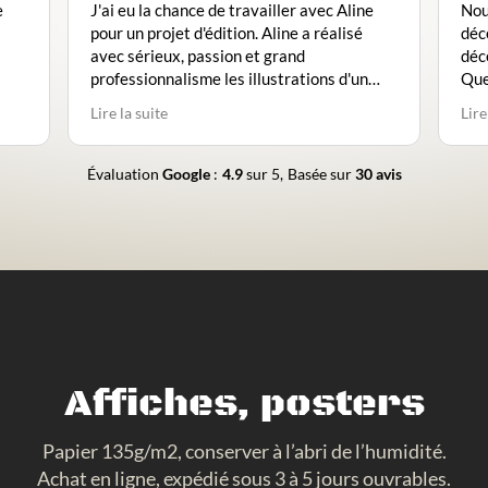
ine
Nous avons commandé un tableau début
J'
é
décembre 2024. Il nous a été remis fin
ex
décembre.
ca
un
Que dire, le tableau est exceptionnel et
l'
magnifique, peu importe les angles de vue
c'
Lire la suite
Li
il fait la différence dans notre pièce.
m'
Il n’y a absolument rien à redire, tout est
gr
parfait, de la qualité du tableau, au détail.
inv
Évaluation
Google
:
4.9
sur 5,
Basée sur
30 avis
Un grand merci à Aline pour ce magnifique
ch
travail très professionnel !
ca
Pe
pla
Et
Affiches, posters
Papier 135g/m2, conserver à l’abri de l’humidité.
Achat en ligne, expédié sous 3 à 5 jours ouvrables.