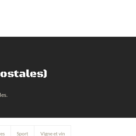
postales)
les.
res
Sport
Vigne et vin