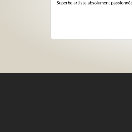
olument passionnée
J'ai eu la chance de travailler avec Al
pour un projet d'édition. Aline a réalis
avec sérieux, passion et grand
professionnalisme les illustrations d'
album jeunesse "Flipéo le poisson
Lire la suite
courageux". Grande fluidité dans les
échanges, toujours à l'écoute. Je
recommande vivement son travail.
Expérience parfaite pour moi. Les
illustrations sont superbes !