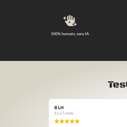

100% humain, sans IA
Tes
Nathalie CLAIRET BOITEL
il y a 7 mois