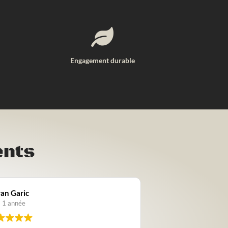

Engagement durable
ents
thalie Point
Chantal Pangaud
y a 1 année
il y a 1 année