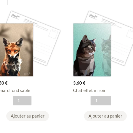
,60
€
3,60
€
nard fond sablé
Chat effet miroir
q
q
u
u
a
a
Ajouter au panier
Ajouter au panier
n
n
t
t