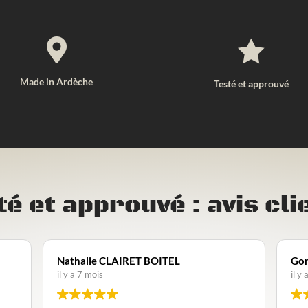


Made in Ardèche
Testé et approuvé
té et approuvé : avis cli
Goran Garic
Na
il y a 1 année
il 