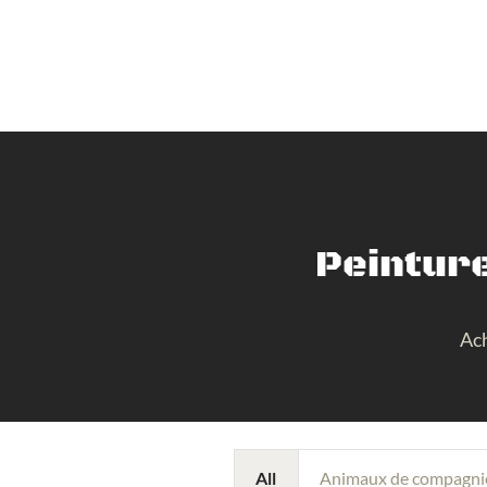
Peinture
Ach
All
Animaux de compagni