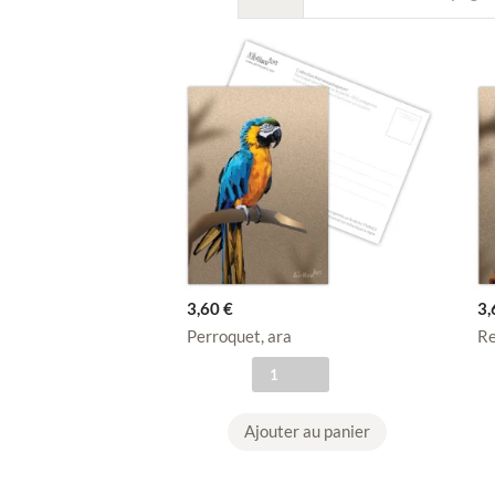
3,60
€
3
Perroquet, ara
Re
q
u
a
Ajouter au panier
n
t