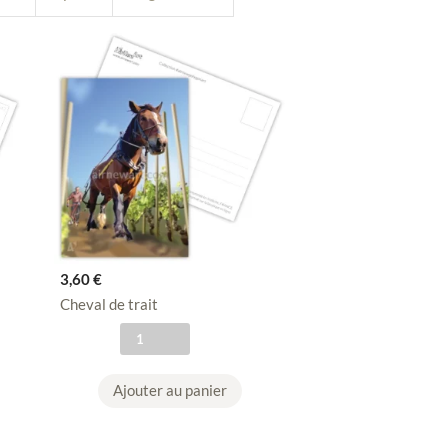
3,60
€
Cheval de trait
q
u
a
Ajouter au panier
n
t